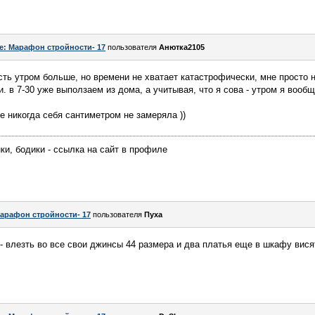
e: Марафон стройности- 17
пользователя
Анютка2105
сть утром больше, но времени не хватает катастрофически, мне просто н
 в 7-30 уже выползаем из дома, а учитывая, что я сова - утром я вообщ
е никогда себя сантиметром не замеряла ))
ки, бодики - ссылка на сайт в профиле
арафон стройности- 17
пользователя
Пуха
 - влезть во все свои джинсы 44 размера и два платья еще в шкафу висят