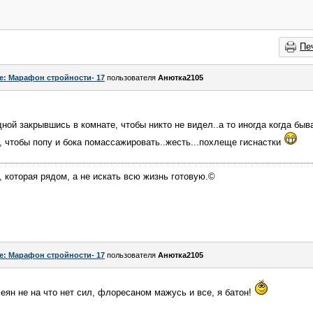
Пе
e: Марафон стройности- 17
пользователя
Анютка2105
ой закрывшись в комнате, чтобы никто не видел..а то иногда когда быв
ь, чтобы попу и бока помассажировать..жесть...похлеще гиснастки
, которая рядом, а не искать всю жизнь готовую.©
e: Марафон стройности- 17
пользователя
Анютка2105
меян не на что нет сил, флоресаном мажусь и все, я батон!