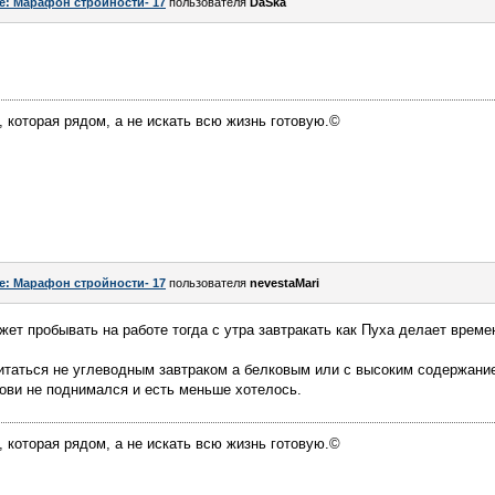
e: Марафон стройности- 17
пользователя
DaSka
, которая рядом, а не искать всю жизнь готовую.©
e: Марафон стройности- 17
пользователя
nevestaMari
ет пробывать на работе тогда с утра завтракать как Пуха делает време
питаться не углеводным завтраком а белковым или с высоким содержание
рови не поднимался и есть меньше хотелось.
, которая рядом, а не искать всю жизнь готовую.©