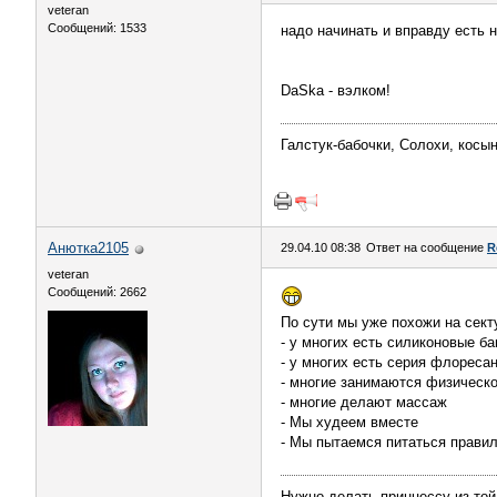
veteran
Сообщений: 1533
надо начинать и вправду есть н
DaSka - вэлком!
Галстук-бабочки, Солохи, косын
Анютка2105
29.04.10 08:38
Ответ на сообщение
R
veteran
Сообщений: 2662
По сути мы уже похожи на сект
- у многих есть силиконовые ба
- у многих есть серия флореса
- многие занимаются физическо
- многие делают массаж
- Мы худеем вместе
- Мы пытаемся питаться правил
Нужно делать принцессу из той