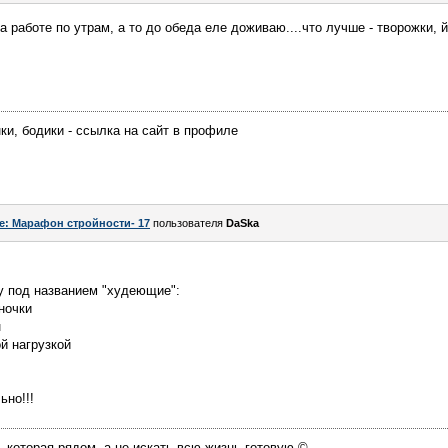
а работе по утрам, а то до обеда еле доживаю....что лучше - творожки,
ки, бодики - ссылка на сайт в профиле
e: Марафон стройности- 17
пользователя
DaSka
у под названием "худеющие":
ночки
н
й нагрузкой
ьно!!!
, которая рядом, а не искать всю жизнь готовую.©