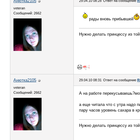
Анютка2105
29.04.10 08:28
Ответ на сообщение
R
veteran
Сообщений: 2662
рады вновь прибывшей
Нужно делать принцессу из той
Анютка2105
29.04.10 08:31
Ответ на сообщение
R
veteran
Сообщений: 2662
А на работе перекусываешь?мож
а еще читала что с утра надо 
пару часов уровень сахара в к
Нужно делать принцессу из той