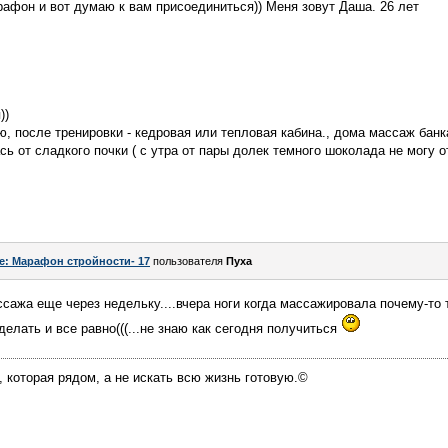
афон и вот думаю к вам присоединиться)) Меня зовут Даша. 26 лет
))
ю, после тренировки - кедровая или тепловая кабина., дома массаж ба
ь от сладкого почки ( с утра от пары долек темного шоколада не могу о
e: Марафон стройности- 17
пользователя
Пуха
сажа еще через недельку....вчера ноги когда массажировала почему-то т
елать и все равно(((...не знаю как сегодня получиться
, которая рядом, а не искать всю жизнь готовую.©