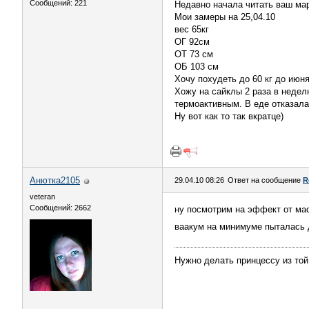
Сообщений: 221
Недавно начала читать ваш мар
Мои замеры на 25,04.10
вес 65кг
ОГ 92см
ОТ 73 см
ОБ 103 см
Хочу похудеть до 60 кг до июня
Хожу на сайклы 2 раза в недел
термоактивным. В еде отказалас
Ну вот как то так вкратце)
Анютка2105
29.04.10 08:26
Ответ на сообщение
R
veteran
Сообщений: 2662
ну посмотрим на эффект от мас
ваакум на минимуме пыталась д
Нужно делать принцессу из той