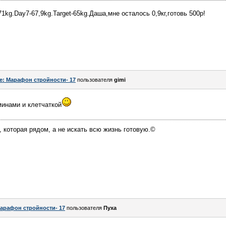
-71kg.Day7-67,9kg.Target-65kg.Даша,мне осталось 0,9кг,готовь 500р!
e: Марафон стройности- 17
пользователя
gimi
минами и клетчаткой
, которая рядом, а не искать всю жизнь готовую.©
арафон стройности- 17
пользователя
Пуха