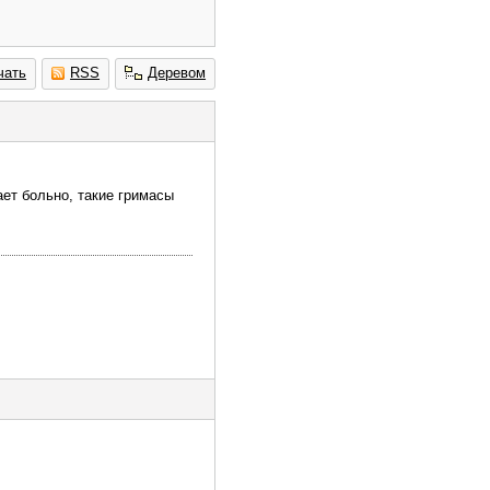
чать
RSS
Деревом
ает больно, такие гримасы