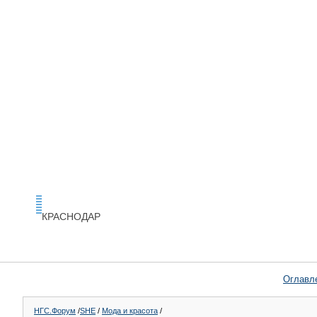
КРАСНОДАР
Оглавл
НГС.Форум
/
SHE
/
Мода и красота
/