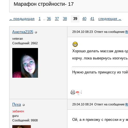
Марафон стройности- 17
1
..
36
37
38
39
40
41
←
предыдущая
следующая
→
Анютка2105
29.04.10 08:23
Ответ на сообщение
R
veteran
Сообщений: 2662
Хорошо делать массаж дома одн
корчу..пока вывернусь изогнус
Нужно делать принцессу из той
Пуха
29.04.10 08:24
Ответ на сообщение
R
забанен
guru
Ой, а я прихожу с пресски и у 
Сообщений: 9908