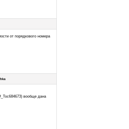
имости от порядкового номера
shka
70#_Toc684673) вообще дана