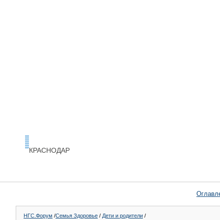
КРАСНОДАР
Оглавл
НГС.Форум
/
Семья Здоровье
/
Дети и родители
/