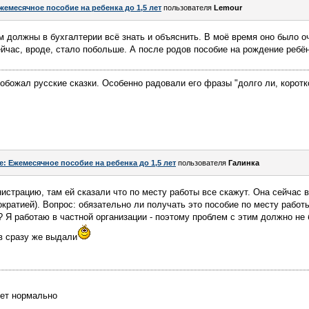
жемесячное пособие на ребенка до 1,5 лет
пользователя
Lemour
м должны в бухгалтерии всё знать и объяснить. В моё время оно было 
сейчас, вроде, стало побольше. А после родов пособие на рождение ребё
 обожал русские сказки. Особенно радовали его фразы "долго ли, коротк
e: Ежемесячное пособие на ребенка до 1,5 лет
пользователя
Галинка
страцию, там ей сказали что по месту работы все скажут. Она сейчас в
кратией). Вопрос: обязательно ли получать это пособие по месту работ
? Я работаю в частной организации - поэтому проблем с этим должно не 
в сразу же выдали
дет нормально