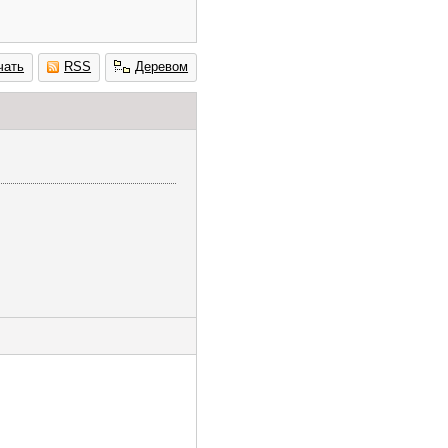
чать
RSS
Деревом