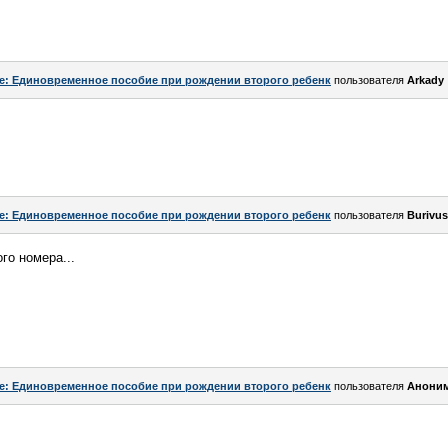
e: Единовременное пособие при рождении второго ребенк
пользователя
Arkady
e: Единовременное пособие при рождении второго ребенк
пользователя
Burivu
го номера...
e: Единовременное пособие при рождении второго ребенк
пользователя
Аноним