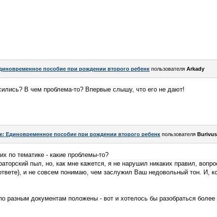
диновременное пособие при рождении второго ребенк
пользователя
Arkady
сились? В чем проблема-то? Впервые слышу, что его не дают!
e: Единовременное пособие при рождении второго ребенк
пользователя
Burivu
их по тематике - какие проблемы-то?
аторский пыл, но, как мне кажется, я не нарушил никаких правил, вопр
ответе), и не совсем понимаю, чем заслужил Ваш недовольный тон. И, кс
по разным документам положены - вот и хотелось бы разобраться более