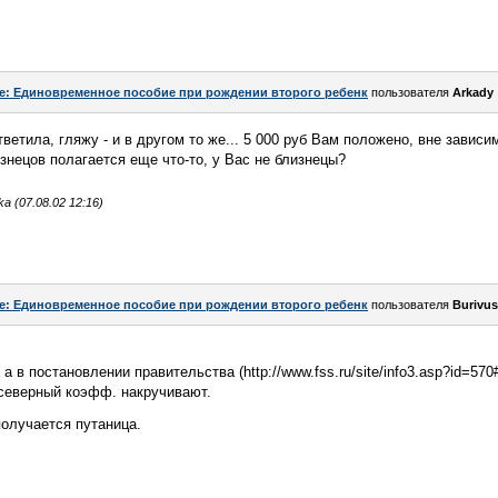
e: Единовременное пособие при рождении второго ребенк
пользователя
Arkady
ветила, гляжу - и в другом то же... 5 000 руб Вам положено, вне завис
знецов полагается еще что-то, у Вас не близнецы?
 (07.08.02 12:16)
e: Единовременное пособие при рождении второго ребенк
пользователя
Burivu
а в постановлении правительства (http://www.fss.ru/site/info3.asp?id=5
 северный коэфф. накручивают.
получается путаница.