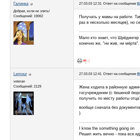
Галинка
27.03.03 12:31
Ответ на сообщение
Е
Добрая, если не злить!
Сообщений: 19062
Получать у мамы на работе. Та
раз в несколько месяцев), но 
Мало кто знает, что Шрёдингер
конечно же, "ни жив, ни мёртв".
Lemour
27.03.03 12:41
Ответ на сообщение
R
veteran
Сообщений: 2129
Жена ходила в районную админи
госучреждении (с бешеной бюро
получить по месту работы отца
вообще сначала без документо
).
I know the something going on
Решил жить вечно - пока все и