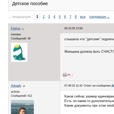
Детское пособие
1
2
3
4
5
6
7
8
все
←
предыдущая
следующая
→
Frelya
06.10.05 13:56
member
Сообщений: 38
слышала что "детские" подняли 
Женщина должна быть СЧАСТЛИ
Arkady
07.08.02 11:42
Ответ на сообщение
Д
activist
Сообщений: 412
Каков сейчас размер единоврем
Есть ли какие-то дополнитель
Какие документы при этом необ