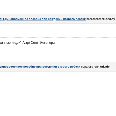
e: Единовременное пособие при рождении второго ребенк
пользователя
Arkady
транные люди" А.де Сент-Экзюпери
диновременное пособие при рождении второго ребенк
пользователя
Arkady