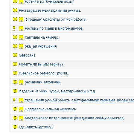
корзины из "бумажной лозы"
Реставрация меха прямыми руками.
"Ягодные" браслеты ручной работы
Роспись по ткани и многое другое
Картины на камнях.
oka_art украшения
Оверсайз
Любите ли вы мастерить?
Ювелирное ремесло Грузии.
резиночки заколочки
Изделия из кожи: курсы, мастер-классы и т.д.
Украшения ручной работы с натуральными камнями. Делаю сво
Профессиональная живопись
Мастер-класс по гальванике (омеднение любых объектов)
Где купить картину?