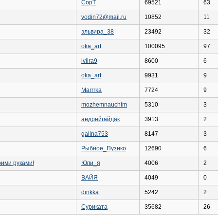
CopT
69521
63
vodin72@mail.ru
10852
11
эльвира_38
23492
32
oka_art
100095
97
iviira9
8600
6
oka_art
9931
9
Marrrka
7724
9
mozhemnauchim
5310
3
андрейгайдак
3913
2
galina753
8147
3
Рыбное_Пузико
12690
6
ими руками!
Юли_я
4006
2
ВАЙЯ
4049
0
dinkka
5242
2
Суриката
35682
26