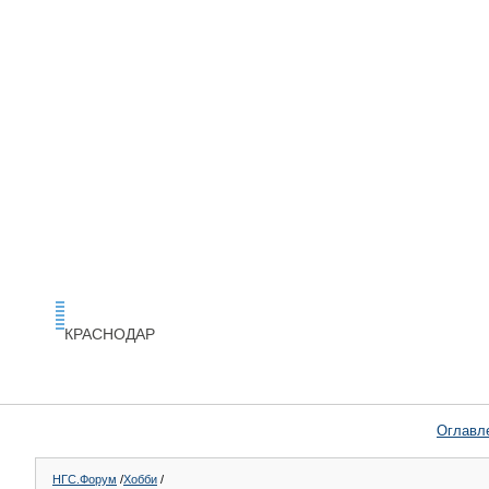
КРАСНОДАР
Оглавл
НГС.Форум
/
Хобби
/