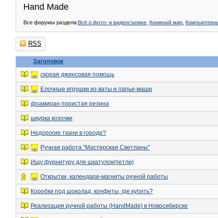
Hand Made
Все форумы раздела:
Всё о фото- и видеосъемке
,
Книжный мир
,
Компьютерн
RSS
Заголовок
скорая джинсовая помощь
Елочные игрушки из ваты и папье-маше
фоамиран пористая резина
шкурка козочки
Недорогие ткани в городе?
Ручная работа "Мастерская Светланы"
Ищу фурнитуру для шкатулок(петли)
Открытки, календари-магниты ручной работы
Коробки под шоколад, конфеты, где купить?
Реализация ручной работы (HandMade) в Новосибирске