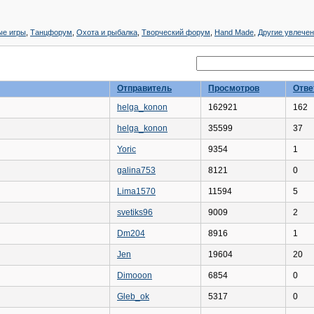
ые игры
,
Танцфорум
,
Охота и рыбалка
,
Творческий форум
,
Hand Made
,
Другие увлече
Отправитель
Просмотров
Отве
helga_konon
162921
162
helga_konon
35599
37
Yoric
9354
1
galina753
8121
0
Lima1570
11594
5
svetiks96
9009
2
Dm204
8916
1
Jen
19604
20
Dimooon
6854
0
Gleb_ok
5317
0