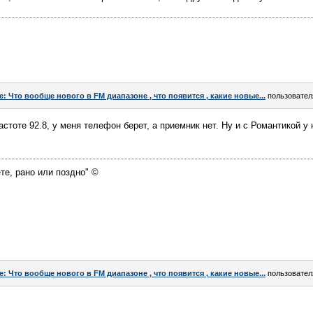
e: Что вообще нового в FM диапазоне , что появится , какие новые...
пользовате
астоте 92.8, у меня телефон берет, а приемник нет. Ну и с Романтикой у
те, рано или поздно" ©
e: Что вообще нового в FM диапазоне , что появится , какие новые...
пользовате