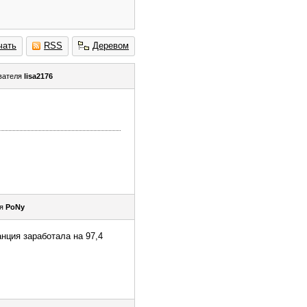
чать
RSS
Деревом
вателя
lisa2176
ля
PoNy
нция заработала на 97,4