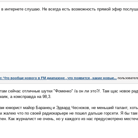
 в интернете слушаю. Не всегда есть возможность прямой эфир послуш
e: Что вообще нового в FM диапазоне , что появится , какие новые...
пользовате
 там сейчас отличные шутки "Фоменко" /а он ли это?/. Там щас новое рад
аяк, а комсправда на 98,3.
м юморист майор Баранец и Эдвард Чесноков, не меньший талант, хоть 
к жалею что по своей радиокарьере не пошел дальше горсети. Я бы там 
лен. Как журналист не очень, но у каждого из нас предусмотрено местеч