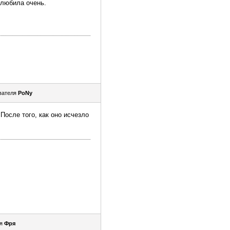
 любила очень.
вателя
PoNy
После того, как оно исчезло
ля
Фря