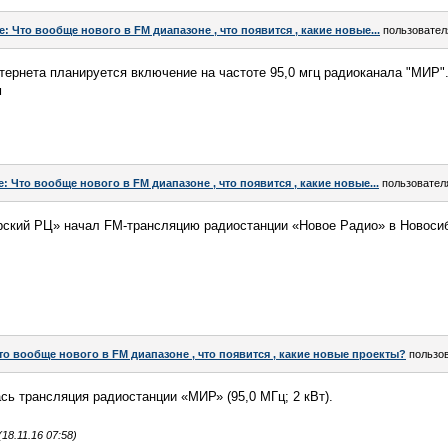
e: Что вообще нового в FM диапазоне , что появится , какие новые...
пользовате
нтернета планируется включение на частоте 95,0 мгц радиоканала "МИР"
м
e: Что вообще нового в FM диапазоне , что появится , какие новые...
пользовате
ский РЦ» начал FM-трансляцию радиостанции «Новое Радио» в Новосиб
то вообще нового в FM диапазоне , что появится , какие новые проекты?
пользо
ась трансляция радиостанции «МИР» (95,0 МГц; 2 кВт).
8.11.16 07:58)