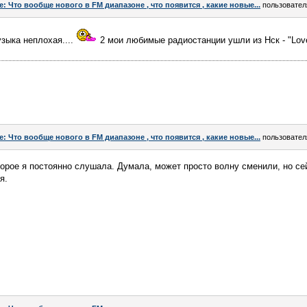
e: Что вообще нового в FM диапазоне , что появится , какие новые...
пользовате
узыка неплохая....
2 мои любимые радиостанции ушли из Нск - "Love
e: Что вообще нового в FM диапазоне , что появится , какие новые...
пользовате
торое я постоянно слушала. Думала, может просто волну сменили, но се
я.