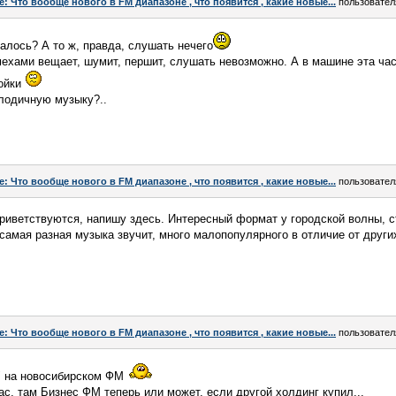
e: Что вообще нового в FM диапазоне , что появится , какие новые...
пользовате
талось? А то ж, правда, слушать нечего
мехами вещает, шумит, першит, слушать невозможно. А в машине эта ча
ойки
лодичную музыку?..
e: Что вообще нового в FM диапазоне , что появится , какие новые...
пользовате
приветствуются, напишу здесь. Интересный формат у городской волны, ст
амая разная музыка звучит, много малопопулярного в отличие от других 
e: Что вообще нового в FM диапазоне , что появится , какие новые...
пользовате
и" на новосибирском ФМ
ас, там Бизнес ФМ теперь или может, если другой холдинг купил...