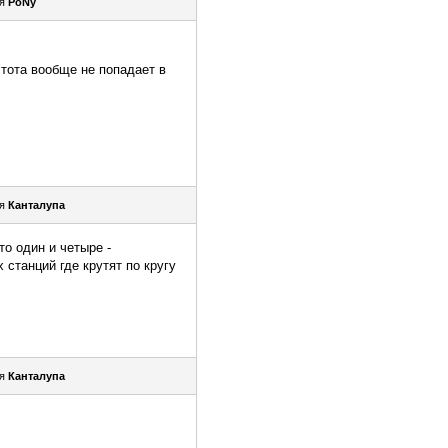
ля
PoNy
стота вообще не попадает в
ля
Канталупа
о один и четыре -
станций где крутят по кругу
ля
Канталупа