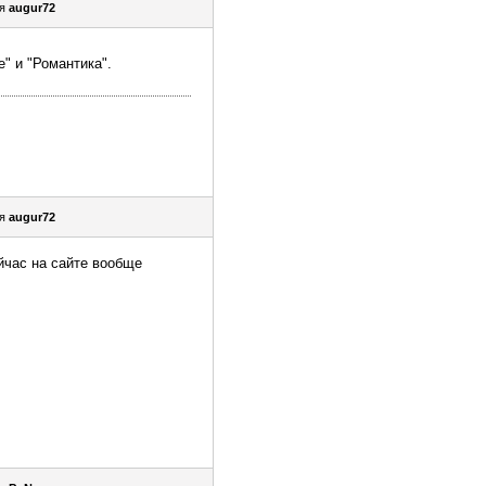
ля
augur72
" и "Романтика".
ля
augur72
йчас на сайте вообще