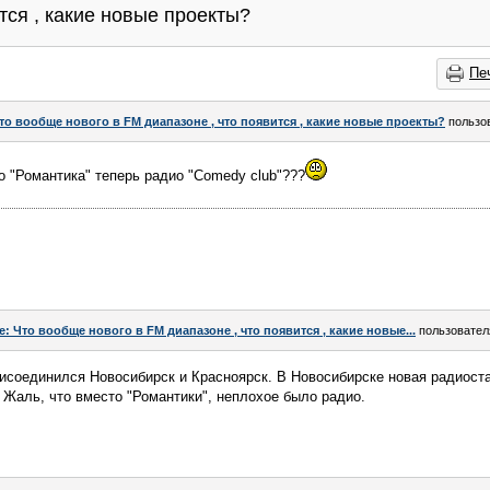
тся , какие новые проекты?
Пе
то вообще нового в FM диапазоне , что появится , какие новые проекты?
пользо
о "Романтика" теперь радио "Comedy club"???
e: Что вообще нового в FM диапазоне , что появится , какие новые...
пользовате
рисоединился Новосибирск и Красноярск. В Новосибирске новая радиоста
 Жаль, что вместо "Романтики", неплохое было радио.