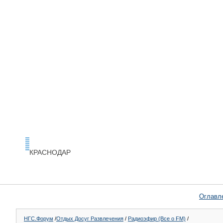
КРАСНОДАР
Оглавл
НГС.Форум
/
Отдых Досуг Развлечения
/
Радиоэфир (Все о FM)
/