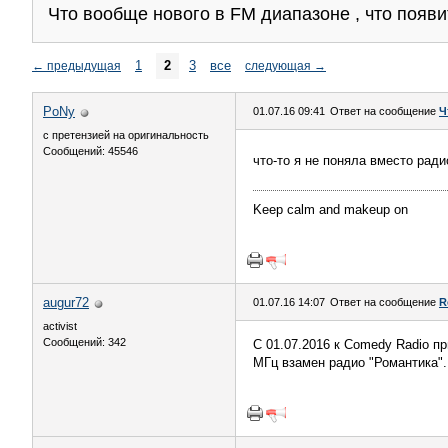
Что вообще нового в FM диапазоне , что появи
1
2
3
все
←
предыдущая
следующая
→
PoNy
01.07.16 09:41
Ответ на сообщение
Ч
с претензией на оригинальность
Сообщений: 45546
что-то я не поняла вместо ради
Keep calm and makeup on
augur72
01.07.16 14:07
Ответ на сообщение
R
activist
Сообщений: 342
С 01.07.2016 к Comedy Radio п
МГц взамен радио "Романтика".