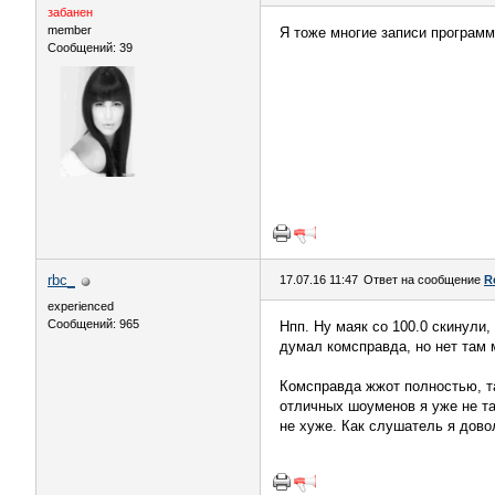
забанен
member
Я тоже многие записи программ
Сообщений: 39
rbc_
17.07.16 11:47
Ответ на сообщение
R
experienced
Сообщений: 965
Нпп. Ну маяк со 100.0 скинули,
думал комсправда, но нет там м
Комсправда жжот полностью, та
отличных шоуменов я уже не та
не хуже. Как слушатель я дово