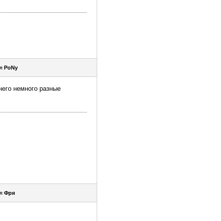
ля
PoNy
 него немного разные
ля
Фря