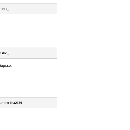
ля
rbc_
.
ля
rbc_
ирске.
вателя
lisa2176