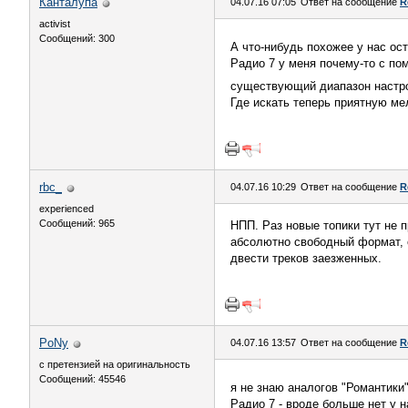
Канталупа
04.07.16 07:05
Ответ на сообщение
R
activist
Сообщений: 300
А что-нибудь похожее у нас ос
Радио 7 у меня почему-то с по
существующий диапазон настр
Где искать теперь приятную ме
rbc_
04.07.16 10:29
Ответ на сообщение
R
experienced
Сообщений: 965
НПП. Раз новые топики тут не 
абсолютно свободный формат, с
двести треков заезженных.
PoNy
04.07.16 13:57
Ответ на сообщение
R
с претензией на оригинальность
Сообщений: 45546
я не знаю аналогов "Романтик
Радио 7 - вроде больше нет у н