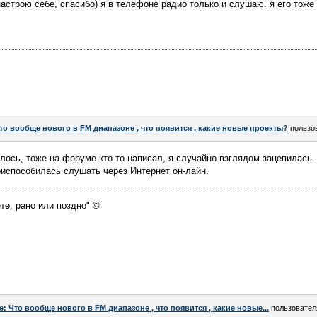
астрою себе, спасибо) я в телефоне радио только и слушаю. я его тоже
то вообще нового в FM диапазоне , что появится , какие новые проекты?
пользо
лось, тоже на форуме кто-то написал, я случайно взглядом зацепилась. 
приспособилась слушать через Интернет он-лайн.
те, рано или поздно" ©
e: Что вообще нового в FM диапазоне , что появится , какие новые...
пользовате