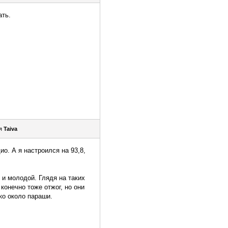
ать.
ля
Taiva
ио. А я настроился на 93,8,
и молодой. Глядя на таких
конечно тоже отжог, но они
ко около параши.